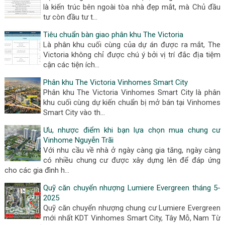
là kiến trúc bên ngoài tòa nhà đẹp mắt, mà Chủ đầu
tư còn đầu tư t…
Tiêu chuẩn bàn giao phân khu The Victoria
Là phân khu cuối cùng của dự án được ra mắt, The
Victoria không chỉ được chú ý bởi vị trí đắc địa tiệm
cận các tiện ích…
Phân khu The Victoria Vinhomes Smart City
Phân khu The Victoria Vinhomes Smart City là phân
khu cuối cùng dự kiến chuẩn bị mở bán tại Vinhomes
Smart City vào th…
Ưu, nhược điểm khi bạn lựa chọn mua chung cư
Vinhome Nguyễn Trãi
Với nhu cầu về nhà ở ngày càng gia tăng, ngày càng
có nhiều chung cư được xây dựng lên để đáp ứng
cho các gia đình h…
Quỹ căn chuyển nhượng Lumiere Evergreen tháng 5-
2025
Quỹ căn chuyển nhượng chung cư Lumiere Evergreen
mới nhất KDT Vinhomes Smart City, Tây Mỗ, Nam Từ