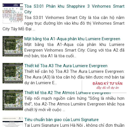
Tòa S3.01 Phân khu Shapphire 3 Vinhomes Smart
City
Tòa S3.01 Vinhomes Smart City là tòa căn hộ nằm
ngay trục đường lớn vào khu đô thị Vinhomes Smart
City Tây Mỗ Đại …
Mặt bằng tòa A1-Aqua phân khu Lumiere Evergreen
Mặt bằng tòa A1-Aqua của phân khu Lumiere
Evergreen Vinhomes Smart City: Cùng với tòa A2 đã
mở bán, tòa A1 là tòa cuối…
Thiết kế Tòa A3 The Aura Lumiere Evergreen
Thiết kế căn hộ Tòa A3 The Aura Lumiere Evergreen:
The Aura (A3) là tòa căn hộ đầu tiên được mở bán tại
dự án Lumiere E…
ĐĂNG KÝ TƯ VẤN
đầy đủ về dự án
Thiết kế tòa A2 The Atmos Lumière Evergreen
Tiếp nối mạch nguồn cảm hứng “Sống là nhiều hơn
thế”, tòa A2-The Atmos Lumière Evergreen khắc họa
chiết lý mới về cuộc …
Tiêu chuẩn bàn giao của Lumi Signature
Tại Lumi Signature Lumi Hà Nội , không chỉ đơn thuần