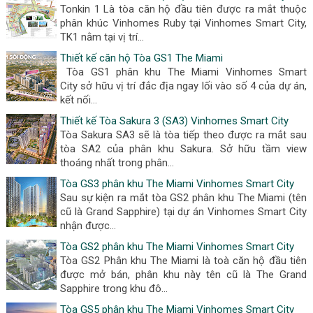
Tonkin 1 Là tòa căn hộ đầu tiên được ra mắt thuộc
phân khúc Vinhomes Ruby tại Vinhomes Smart City,
TK1 nằm tại vị trí...
Thiết kế căn hộ Tòa GS1 The Miami
Tòa GS1 phân khu The Miami Vinhomes Smart
City sở hữu vị trí đắc địa ngay lối vào số 4 của dự án,
kết nối...
Thiết kế Tòa Sakura 3 (SA3) Vinhomes Smart City
Tòa Sakura SA3 sẽ là tòa tiếp theo được ra mắt sau
tòa SA2 của phân khu Sakura. Sở hữu tầm view
thoáng nhất trong phân...
Tòa GS3 phân khu The Miami Vinhomes Smart City
Sau sự kiện ra mắt tòa GS2 phân khu The Miami (tên
cũ là Grand Sapphire) tại dự án Vinhomes Smart City
nhận được...
Tòa GS2 phân khu The Miami Vinhomes Smart City
Tòa GS2 Phân khu The Miami là toà căn hộ đầu tiên
được mở bán, phân khu này tên cũ là The Grand
Sapphire trong khu đô...
Tòa GS5 phân khu The Miami Vinhomes Smart City