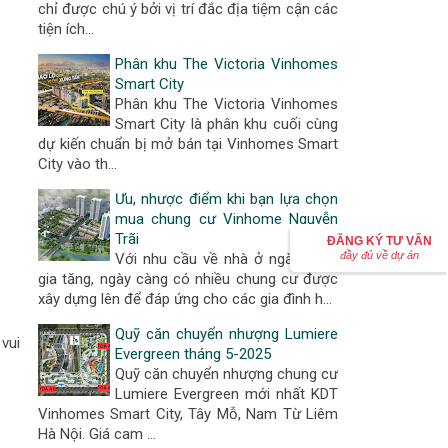
chỉ được chú ý bởi vị trí đắc địa tiệm cận các
tiện ích…
Phân khu The Victoria Vinhomes
Smart City
Phân khu The Victoria Vinhomes
Smart City là phân khu cuối cùng
dự kiến chuẩn bị mở bán tại Vinhomes Smart
City vào th…
Ưu, nhược điểm khi bạn lựa chọn
mua chung cư Vinhome Nguyễn
Trãi
ĐĂNG KÝ TƯ VẤN
đầy đủ về dự án
Với nhu cầu về nhà ở ngày càng
gia tăng, ngày càng có nhiều chung cư được
xây dựng lên để đáp ứng cho các gia đình h…
Quỹ căn chuyển nhượng Lumiere
vui
Evergreen tháng 5-2025
Quỹ căn chuyển nhượng chung cư
Lumiere Evergreen mới nhất KDT
Vinhomes Smart City, Tây Mỗ, Nam Từ Liêm
Hà Nội. Giá cam …