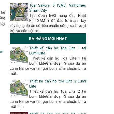
Tòa Sakura 5 (SA5) Vinhomes
Smart City
 hệ
Tập đoàn BĐS hàng đầu Nhật
ống
Bản SAMTY đã đầu tư mạnh tay
hấy
xây dựng dự án có tiêu chuẩn sống xanh vượt
trội và các tiện íc…
BÀI ĐĂNG MỚI NHẤT
Thiết kế căn hộ Tòa Elite 1 tại
ơn
Lumi Elite
Thiết kế căn hộ Tòa Elite 1 tại
Lumi EliteGiai đoạn 3 của dự án
Lumi Hanoi với tên gọi Lumi Elite chuẩn bị ra
mắt...
Thiết kế căn hộ tòa Elite 2 Lumi
Elite
Thiết kế căn hộ Tòa Elite 2 tại
Lumi EliteGiai đoạn 3 của dự án
Lumi Hanoi với tên gọi Lumi Elite chuẩn bị ra
mắt thị...