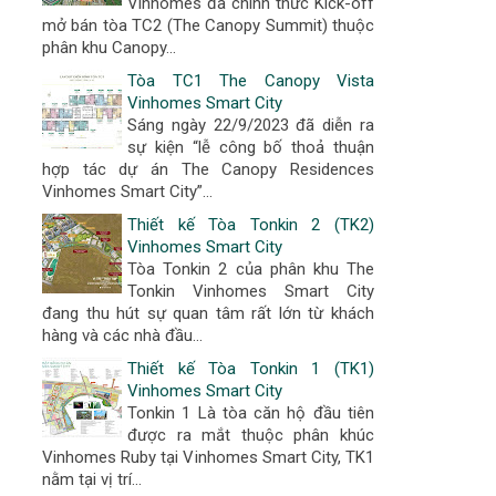
Vinhomes đã chính thức Kick-off
mở bán tòa TC2 (The Canopy Summit) thuộc
phân khu Canopy...
Tòa TC1 The Canopy Vista
Vinhomes Smart City
Sáng ngày 22/9/2023 đã diễn ra
sự kiện “lễ công bố thoả thuận
hợp tác dự án The Canopy Residences
Vinhomes Smart City”...
Thiết kế Tòa Tonkin 2 (TK2)
Vinhomes Smart City
Tòa Tonkin 2 của phân khu The
Tonkin Vinhomes Smart City
đang thu hút sự quan tâm rất lớn từ khách
hàng và các nhà đầu...
Thiết kế Tòa Tonkin 1 (TK1)
Vinhomes Smart City
Tonkin 1 Là tòa căn hộ đầu tiên
được ra mắt thuộc phân khúc
Vinhomes Ruby tại Vinhomes Smart City, TK1
nằm tại vị trí...