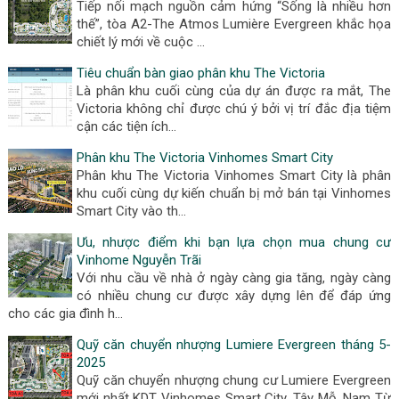
Tiếp nối mạch nguồn cảm hứng “Sống là nhiều hơn
thế”, tòa A2-The Atmos Lumière Evergreen khắc họa
chiết lý mới về cuộc …
Tiêu chuẩn bàn giao phân khu The Victoria
Là phân khu cuối cùng của dự án được ra mắt, The
Victoria không chỉ được chú ý bởi vị trí đắc địa tiệm
cận các tiện ích…
Phân khu The Victoria Vinhomes Smart City
Phân khu The Victoria Vinhomes Smart City là phân
khu cuối cùng dự kiến chuẩn bị mở bán tại Vinhomes
Smart City vào th…
Ưu, nhược điểm khi bạn lựa chọn mua chung cư
Vinhome Nguyễn Trãi
Với nhu cầu về nhà ở ngày càng gia tăng, ngày càng
có nhiều chung cư được xây dựng lên để đáp ứng
cho các gia đình h…
Quỹ căn chuyển nhượng Lumiere Evergreen tháng 5-
2025
Quỹ căn chuyển nhượng chung cư Lumiere Evergreen
mới nhất KDT Vinhomes Smart City, Tây Mỗ, Nam Từ