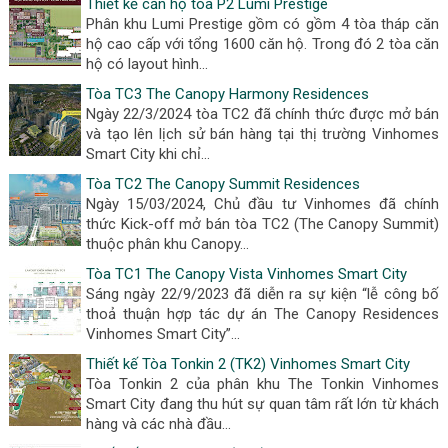
Thiết kế căn hộ tòa P2 Lumi Prestige
Phân khu Lumi Prestige gồm có gồm 4 tòa tháp căn
hộ cao cấp với tổng 1600 căn hộ. Trong đó 2 tòa căn
hộ có layout hình...
Tòa TC3 The Canopy Harmony Residences
Ngày 22/3/2024 tòa TC2 đã chính thức được mở bán
và tạo lên lịch sử bán hàng tại thị trường Vinhomes
Smart City khi chỉ...
Tòa TC2 The Canopy Summit Residences
Ngày 15/03/2024, Chủ đầu tư Vinhomes đã chính
thức Kick-off mở bán tòa TC2 (The Canopy Summit)
thuộc phân khu Canopy...
Tòa TC1 The Canopy Vista Vinhomes Smart City
Sáng ngày 22/9/2023 đã diễn ra sự kiện “lễ công bố
thoả thuận hợp tác dự án The Canopy Residences
Vinhomes Smart City”...
Thiết kế Tòa Tonkin 2 (TK2) Vinhomes Smart City
Tòa Tonkin 2 của phân khu The Tonkin Vinhomes
Smart City đang thu hút sự quan tâm rất lớn từ khách
hàng và các nhà đầu...