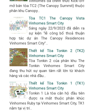
Vinhomes đã chính thức Kick-off
mở bán tòa TC2 (The Canopy Summit) thuộc
phân khu Canopy...
Tòa TC1 The Canopy Vista
Vinhomes Smart City
Sáng ngày 22/9/2023 đã diễn ra
sự kiện “lễ công bố thoả thuận
hợp tác dự án The Canopy Residences
Vinhomes Smart City”...
Thiết kế Tòa Tonkin 2 (TK2)
Vinhomes Smart City
Tòa Tonkin 2 của phân khu The
Tonkin Vinhomes Smart City
đang thu hút sự quan tâm rất lớn từ khách
hàng và các nhà đầu...
Thiết kế Tòa Tonkin 1 (TK1)
Vinhomes Smart City
Tonkin 1 Là tòa căn hộ đầu tiên
được ra mắt thuộc phân khúc
Vinhomes Ruby tại Vinhomes Smart City, TK1
nằm tại vị trí...