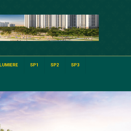
LUMIERE
SP1
SP2
SP3