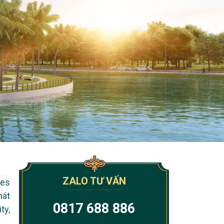
ZALO TƯ VẤN
mes
hát
0817 688 886
ty,