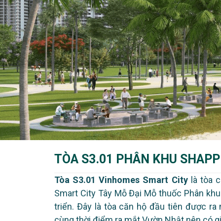
TÒA S3.01 PHÂN KHU SHAPP
Tòa S3.01 Vinhomes Smart City
là tòa 
Smart City Tây Mỗ Đại Mỗ thuốc Phân khu
triển. Đây là tòa căn hộ đầu tiên được ra
cùng thời điểm ra mắt Vườn Nhật nên có giá