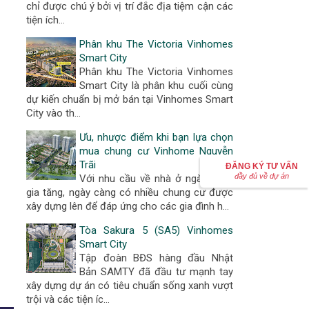
chỉ được chú ý bởi vị trí đắc địa tiệm cận các
tiện ích…
Phân khu The Victoria Vinhomes
Smart City
Phân khu The Victoria Vinhomes
Smart City là phân khu cuối cùng
dự kiến chuẩn bị mở bán tại Vinhomes Smart
City vào th…
Ưu, nhược điểm khi bạn lựa chọn
mua chung cư Vinhome Nguyễn
Trãi
ĐĂNG KÝ TƯ VẤN
đầy đủ về dự án
Với nhu cầu về nhà ở ngày càng
gia tăng, ngày càng có nhiều chung cư được
xây dựng lên để đáp ứng cho các gia đình h…
Tòa Sakura 5 (SA5) Vinhomes
Smart City
Tập đoàn BĐS hàng đầu Nhật
Bản SAMTY đã đầu tư mạnh tay
xây dựng dự án có tiêu chuẩn sống xanh vượt
trội và các tiện íc…