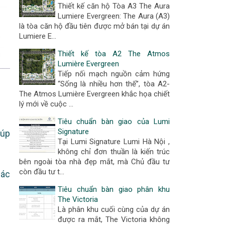
Thiết kế căn hộ Tòa A3 The Aura
Lumiere Evergreen: The Aura (A3)
là tòa căn hộ đầu tiên được mở bán tại dự án
Lumiere E…
Thiết kế tòa A2 The Atmos
Lumière Evergreen
Tiếp nối mạch nguồn cảm hứng
“Sống là nhiều hơn thế”, tòa A2-
The Atmos Lumière Evergreen khắc họa chiết
lý mới về cuộc …
Tiêu chuẩn bàn giao của Lumi
Signature
iúp
Tại Lumi Signature Lumi Hà Nội ,
không chỉ đơn thuần là kiến trúc
bên ngoài tòa nhà đẹp mắt, mà Chủ đầu tư
còn đầu tư t…
các
Tiêu chuẩn bàn giao phân khu
The Victoria
Là phân khu cuối cùng của dự án
được ra mắt, The Victoria không