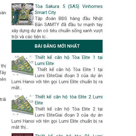
Tòa Sakura 5 (SA5) Vinhomes
Smart City
sàn
Tập đoàn BĐS hàng đầu Nhật
Bản SAMTY đã đầu tư mạnh tay
xây dựng dự án có tiêu chuẩn sống xanh vượt
trội và các tiện íc…
BÀI ĐĂNG MỚI NHẤT
Thiết kế căn hộ Tòa Elite 1 tại
Lumi Elite
thị
Thiết kế căn hộ Tòa Elite 1 tại
Tây
Lumi EliteGiai đoạn 3 của dự án
nên
Lumi Hanoi với tên gọi Lumi Elite chuẩn bị ra
mắt...
Thiết kế căn hộ tòa Elite 2 Lumi
rải
Elite
Thiết kế căn hộ Tòa Elite 2 tại
Lumi EliteGiai đoạn 3 của dự án
Lumi Hanoi với tên gọi Lumi Elite chuẩn bị ra
mắt thị...