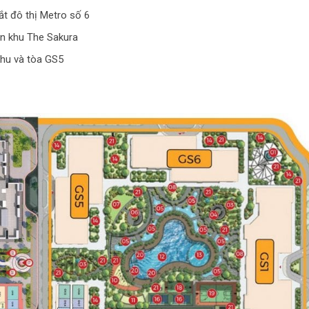
ắt đô thị Metro số 6
ân khu The Sakura
 khu và tòa GS5