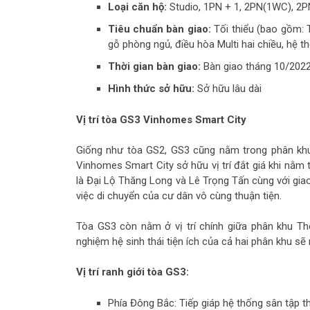
Loại căn hộ:
Studio, 1PN + 1, 2PN(1WC), 2
Tiêu chuẩn bàn giao:
Tối thiểu (bao gồm: T
gỗ phòng ngủ, điều hòa Multi hai chiều, hệ t
Thời gian bàn giao:
Bàn giao tháng 10/202
Hình thức sở hữu:
Sở hữu lâu dài
Vị trí tòa GS3 Vinhomes Smart City
Giống như tòa GS2, GS3 cũng nằm trong phân khu 
Vinhomes Smart City sở hữu vị trí đắt giá khi nằm
là Đại Lộ Thăng Long và Lê Trọng Tấn cùng với gia
việc di chuyển của cư dân vô cùng thuận tiện.
Tòa GS3 còn nằm ở vị trí chính giữa phân khu T
nghiệm hệ sinh thái tiện ích của cả hai phân khu sẽ r
Vị trí ranh giới tòa GS3:
Phía Đông Bắc: Tiếp giáp hệ thống sân tập t