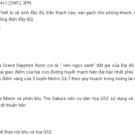
PN+1 (2WC), 3PN
hiết bị vệ sinh đầy đủ, trần thạch cao, sàn gạch cho phòng khách, 
hống điện đầy đủ).
2
Grand Sapphire được coi là ” viên ngọc xanh” đắt giá của Đại đô 
 tại giao điểm của hai con đường huyết mạch hiện đại bậc nhất phía 
o điểm vàng của 3 tuyến Metro 5,6,7 theo quy hoạch trong tương lai 
he Miami và phân khu The Sakura nên cư dân tòa GS3 sử dụng và t
ất thuận tiện.
hể thao nội khu và tòa GS2