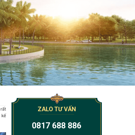
ZALO TƯ VẤN
rất
 kế
0817 688 886