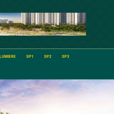
LUMIERE
SP1
SP2
SP3