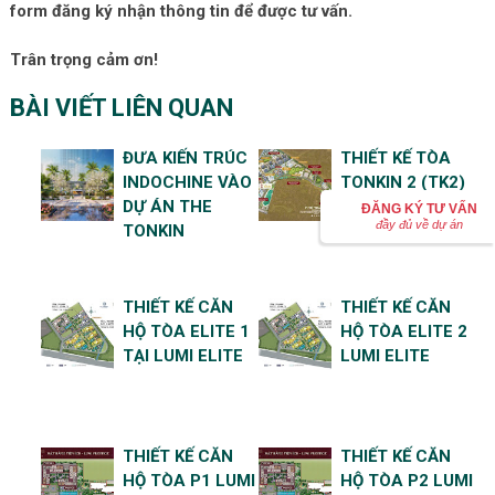
form đăng ký nhận thông tin để được tư vấn.
Trân trọng cảm ơn!
BÀI VIẾT LIÊN QUAN
ĐƯA KIẾN TRÚC
THIẾT KẾ TÒA
INDOCHINE VÀO
TONKIN 2 (TK2)
DỰ ÁN THE
VINHOMES
ĐĂNG KÝ TƯ VẤN
đầy đủ về dự án
TONKIN
SMART CITY
THIẾT KẾ CĂN
THIẾT KẾ CĂN
HỘ TÒA ELITE 1
HỘ TÒA ELITE 2
TẠI LUMI ELITE
LUMI ELITE
THIẾT KẾ CĂN
THIẾT KẾ CĂN
HỘ TÒA P1 LUMI
HỘ TÒA P2 LUMI