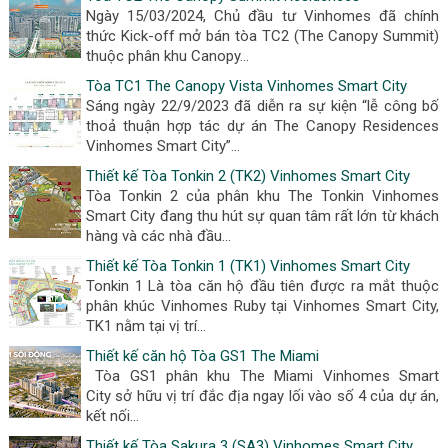
Ngày 15/03/2024, Chủ đầu tư Vinhomes đã chính
thức Kick-off mở bán tòa TC2 (The Canopy Summit)
thuộc phân khu Canopy...
Tòa TC1 The Canopy Vista Vinhomes Smart City
Sáng ngày 22/9/2023 đã diễn ra sự kiện “lễ công bố
thoả thuận hợp tác dự án The Canopy Residences
Vinhomes Smart City”...
Thiết kế Tòa Tonkin 2 (TK2) Vinhomes Smart City
Tòa Tonkin 2 của phân khu The Tonkin Vinhomes
Smart City đang thu hút sự quan tâm rất lớn từ khách
hàng và các nhà đầu...
Thiết kế Tòa Tonkin 1 (TK1) Vinhomes Smart City
Tonkin 1 Là tòa căn hộ đầu tiên được ra mắt thuộc
phân khúc Vinhomes Ruby tại Vinhomes Smart City,
TK1 nằm tại vị trí...
Thiết kế căn hộ Tòa GS1 The Miami
Tòa GS1 phân khu The Miami Vinhomes Smart
City sở hữu vị trí đắc địa ngay lối vào số 4 của dự án,
kết nối...
Thiết kế Tòa Sakura 3 (SA3) Vinhomes Smart City