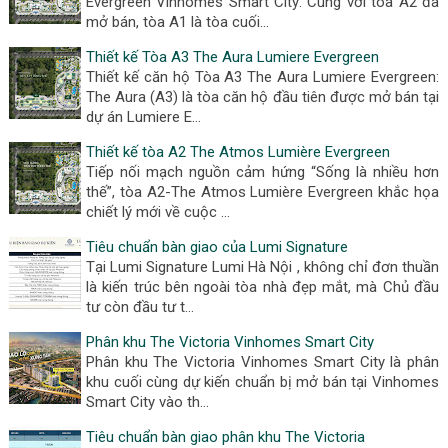
Evergreen Vinhomes Smart City: Cùng với tòa A2 đã
mở bán, tòa A1 là tòa cuối…
Thiết kế Tòa A3 The Aura Lumiere Evergreen
Thiết kế căn hộ Tòa A3 The Aura Lumiere Evergreen:
The Aura (A3) là tòa căn hộ đầu tiên được mở bán tại
dự án Lumiere E…
Thiết kế tòa A2 The Atmos Lumière Evergreen
Tiếp nối mạch nguồn cảm hứng “Sống là nhiều hơn
thế”, tòa A2-The Atmos Lumière Evergreen khắc họa
chiết lý mới về cuộc …
Tiêu chuẩn bàn giao của Lumi Signature
Tại Lumi Signature Lumi Hà Nội , không chỉ đơn thuần
là kiến trúc bên ngoài tòa nhà đẹp mắt, mà Chủ đầu
tư còn đầu tư t…
Phân khu The Victoria Vinhomes Smart City
Phân khu The Victoria Vinhomes Smart City là phân
khu cuối cùng dự kiến chuẩn bị mở bán tại Vinhomes
Smart City vào th…
Tiêu chuẩn bàn giao phân khu The Victoria