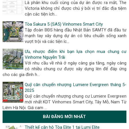
Là phân khu cuối cùng của dự án được ra mắt, The
Victoria không chỉ được chú ý bởi vị trí đắc địa tiệm
cận các tiện ích…
Tòa Sakura 5 (SA5) Vinhomes Smart City
Tập đoàn BĐS hàng đầu Nhật Bản SAMTY đã đầu tư
mạnh tay xây dựng dự án có tiêu chuẩn sống xanh
vượt trội và các tiện íc…
Ưu, nhược điểm khi bạn lựa chọn mua chung cư
Vinhome Nguyễn Trãi
Với nhu cầu về nhà ở ngày càng gia tăng, ngày càng
có nhiều chung cư được xây dựng lên để đáp ứng
cho các gia đình h…
Quỹ căn chuyển nhượng Lumiere Evergreen tháng 5-
2025
Quỹ căn chuyển nhượng chung cư Lumiere Evergreen
mới nhất KDT Vinhomes Smart City, Tây Mỗ, Nam Từ
Liêm Hà Nội. Giá cam …
BÀI ĐĂNG MỚI NHẤT
Thiết kế căn hộ Tòa Elite 1 tại Lumi Elite