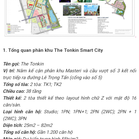
1. Tổng quan phân khu The Tonkin Smart City
Tên gọi:
The Tonkin
Vị trí:
Nằm kế cận phân khu Masteri và cầu vượt số 3 kết nối
trực tiếp ra đường Lê Trọng Tấn (cổng vào số 5)
Tổng số tòa:
2 tòa: TK1; TK2
Chiều cao:
38 tầng
Thiết kế:
2 tòa thiết kế theo layout hình chữ Z với mật độ 16
căn/sàn.
Loại hình căn hộ:
Studio; 1PN; 1PN+1; 2PN (2WC); 2PN + 1
(2WC); 3PN
Diện tích:
25m2 – 82m2
Tổng số căn hộ:
Gần 1.200 căn hộ