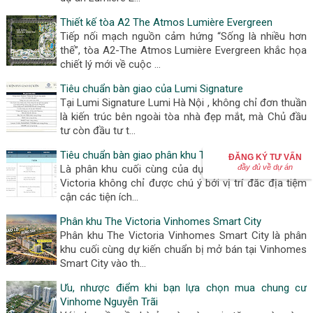
Thiết kế tòa A2 The Atmos Lumière Evergreen
Tiếp nối mạch nguồn cảm hứng “Sống là nhiều hơn
thế”, tòa A2-The Atmos Lumière Evergreen khắc họa
chiết lý mới về cuộc …
Tiêu chuẩn bàn giao của Lumi Signature
Tại Lumi Signature Lumi Hà Nội , không chỉ đơn thuần
là kiến trúc bên ngoài tòa nhà đẹp mắt, mà Chủ đầu
tư còn đầu tư t…
Tiêu chuẩn bàn giao phân khu The Victoria
ĐĂNG KÝ TƯ VẤN
Là phân khu cuối cùng của dự án được ra mắt, The
đầy đủ về dự án
Victoria không chỉ được chú ý bởi vị trí đắc địa tiệm
cận các tiện ích…
Phân khu The Victoria Vinhomes Smart City
Phân khu The Victoria Vinhomes Smart City là phân
khu cuối cùng dự kiến chuẩn bị mở bán tại Vinhomes
Smart City vào th…
Ưu, nhược điểm khi bạn lựa chọn mua chung cư
Vinhome Nguyễn Trãi