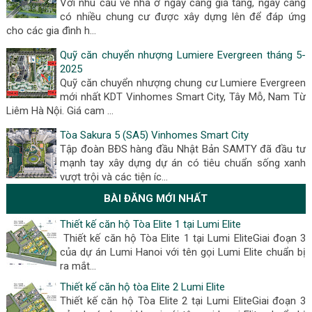
Với nhu cầu về nhà ở ngày càng gia tăng, ngày càng
có nhiều chung cư được xây dựng lên để đáp ứng
cho các gia đình h…
Quỹ căn chuyển nhượng Lumiere Evergreen tháng 5-
2025
Quỹ căn chuyển nhượng chung cư Lumiere Evergreen
mới nhất KDT Vinhomes Smart City, Tây Mỗ, Nam Từ
Liêm Hà Nội. Giá cam …
Tòa Sakura 5 (SA5) Vinhomes Smart City
Tập đoàn BĐS hàng đầu Nhật Bản SAMTY đã đầu tư
mạnh tay xây dựng dự án có tiêu chuẩn sống xanh
vượt trội và các tiện íc…
BÀI ĐĂNG MỚI NHẤT
Thiết kế căn hộ Tòa Elite 1 tại Lumi Elite
Thiết kế căn hộ Tòa Elite 1 tại Lumi EliteGiai đoạn 3
của dự án Lumi Hanoi với tên gọi Lumi Elite chuẩn bị
ra mắt...
Thiết kế căn hộ tòa Elite 2 Lumi Elite
Thiết kế căn hộ Tòa Elite 2 tại Lumi EliteGiai đoạn 3