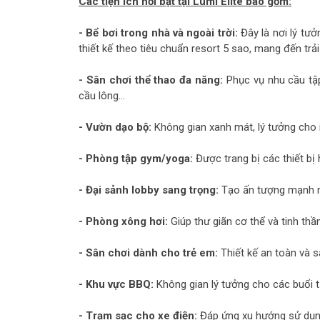
Các tiện ích nổi bật tại Lumi Elite bao gồm:
- Bể bơi trong nhà và ngoài trời:
Đây là nơi lý tưở
thiết kế theo tiêu chuẩn resort 5 sao, mang đến trả
- Sân chơi thể thao đa năng:
Phục vụ nhu cầu tập
cầu lông…
- Vườn dạo bộ:
Không gian xanh mát, lý tưởng cho 
- Phòng tập gym/yoga:
Được trang bị các thiết bị 
- Đại sảnh lobby sang trọng:
Tạo ấn tượng mạnh m
- Phòng xông hơi:
Giúp thư giãn cơ thể và tinh th
- Sân chơi dành cho trẻ em:
Thiết kế an toàn và s
- Khu vực BBQ:
Không gian lý tưởng cho các buổi t
- Trạm sạc cho xe điện:
Đáp ứng xu hướng sử dụng