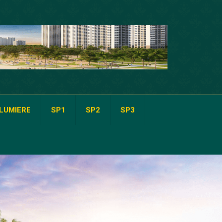
LUMIERE
SP1
SP2
SP3