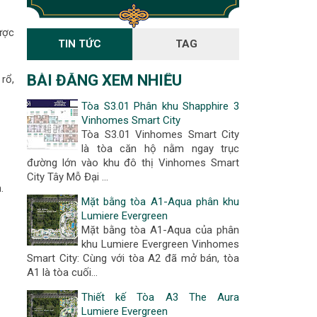
được
TIN TỨC
TAG
BÀI ĐĂNG XEM NHIỀU
rổ,
Tòa S3.01 Phân khu Shapphire 3
Vinhomes Smart City
Tòa S3.01 Vinhomes Smart City
là tòa căn hộ nằm ngay trục
đường lớn vào khu đô thị Vinhomes Smart
City Tây Mỗ Đại …
.
Mặt bằng tòa A1-Aqua phân khu
Lumiere Evergreen
Mặt bằng tòa A1-Aqua của phân
khu Lumiere Evergreen Vinhomes
Smart City: Cùng với tòa A2 đã mở bán, tòa
A1 là tòa cuối…
Thiết kế Tòa A3 The Aura
Lumiere Evergreen