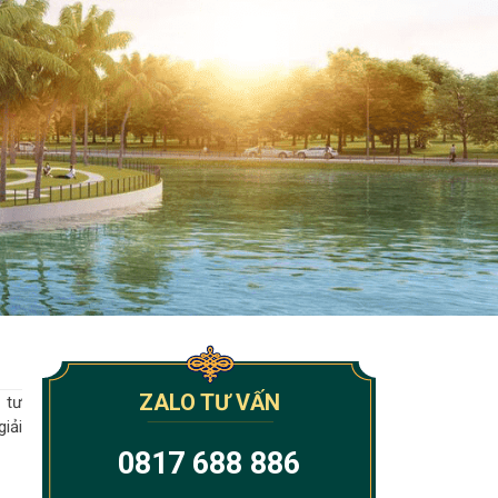
ZALO TƯ VẤN
 tư
iải
0817 688 886