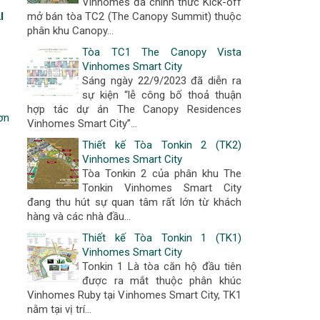
Vinhomes đã chính thức Kick-off
mở bán tòa TC2 (The Canopy Summit) thuộc
I
phân khu Canopy...
Tòa TC1 The Canopy Vista
Vinhomes Smart City
Sáng ngày 22/9/2023 đã diễn ra
sự kiện “lễ công bố thoả thuận
hợp tác dự án The Canopy Residences
ơn
Vinhomes Smart City”...
Thiết kế Tòa Tonkin 2 (TK2)
Vinhomes Smart City
Tòa Tonkin 2 của phân khu The
Tonkin Vinhomes Smart City
đang thu hút sự quan tâm rất lớn từ khách
hàng và các nhà đầu...
Thiết kế Tòa Tonkin 1 (TK1)
Vinhomes Smart City
Tonkin 1 Là tòa căn hộ đầu tiên
được ra mắt thuộc phân khúc
Vinhomes Ruby tại Vinhomes Smart City, TK1
nằm tại vị trí...