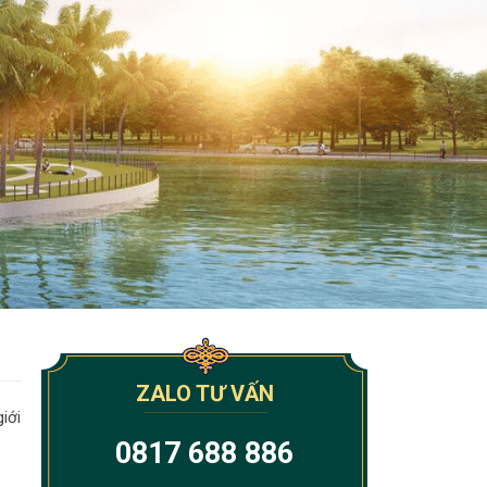
ZALO TƯ VẤN
iới
0817 688 886