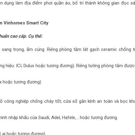
ận dụng làm địa điểm phơi quần áo, bố trí thành không gian đọc sá
in Vinhomes Smart City
huẩn cao cấp. Cụ thể:
 sang trọng, ấm cúng. Riêng phòng tắm lát gạch ceramic chống t
ng hiệu: ICI, Dulux hoặc tương đương). Riêng tường phòng tắm được
lux hoặc tương đương)
ỗ công nghiệp chống cháy tốt; cửa sổ gắn kính an toàn và bọc kh
nh nhập khẩu của Saudi, Adel, Hafele,... hoặc tương đương.
Lai hoặc tương đương).