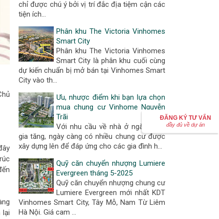
chỉ được chú ý bởi vị trí đắc địa tiệm cận các
tiện ích…
Phân khu The Victoria Vinhomes
Smart City
Phân khu The Victoria Vinhomes
Smart City là phân khu cuối cùng
dự kiến chuẩn bị mở bán tại Vinhomes Smart
City vào th…
Chủ
Ưu, nhược điểm khi bạn lựa chọn
mua chung cư Vinhome Nguyễn
Trãi
ĐĂNG KÝ TƯ VẤN
đầy đủ về dự án
Với nhu cầu về nhà ở ngày càng
gia tăng, ngày càng có nhiều chung cư được
xây dựng lên để đáp ứng cho các gia đình h…
đây
rúc
Quỹ căn chuyển nhượng Lumiere
đến
Evergreen tháng 5-2025
Quỹ căn chuyển nhượng chung cư
Lumiere Evergreen mới nhất KDT
àng
Vinhomes Smart City, Tây Mỗ, Nam Từ Liêm
Hà Nội. Giá cam …
lại