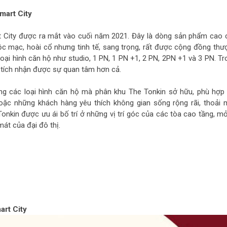
mart City
 City được ra mắt vào cuối năm 2021. Đây là dòng sản phẩm cao 
c mạc, hoài cổ nhưng tinh tế, sang trọng, rất được cộng đồng thư
oại hình căn hộ như studio, 1 PN, 1 PN +1, 2 PN, 2PN +1 và 3 PN. Tr
n tích nhận được sự quan tâm hơn cả.
ong các loại hình căn hộ mà phân khu The Tonkin sở hữu, phù hợp 
oặc những khách hàng yêu thích không gian sống rộng rãi, thoải m
Tonkin được ưu ái bố trí ở những vị trí góc của các tòa cao tầng, mở
át của đại đô thị.
rt City