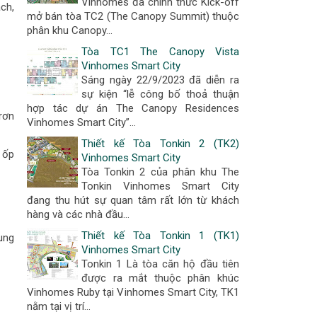
Vinhomes đã chính thức Kick-off
ch,
mở bán tòa TC2 (The Canopy Summit) thuộc
phân khu Canopy...
Tòa TC1 The Canopy Vista
Vinhomes Smart City
Sáng ngày 22/9/2023 đã diễn ra
sự kiện “lễ công bố thoả thuận
hợp tác dự án The Canopy Residences
rơn
Vinhomes Smart City”...
Thiết kế Tòa Tonkin 2 (TK2)
 ốp
Vinhomes Smart City
Tòa Tonkin 2 của phân khu The
Tonkin Vinhomes Smart City
đang thu hút sự quan tâm rất lớn từ khách
hàng và các nhà đầu...
Thiết kế Tòa Tonkin 1 (TK1)
ung
Vinhomes Smart City
Tonkin 1 Là tòa căn hộ đầu tiên
được ra mắt thuộc phân khúc
Vinhomes Ruby tại Vinhomes Smart City, TK1
nằm tại vị trí...