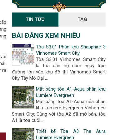
TIN TỨC
TAG
cấp
ợng
BÀI ĐĂNG XEM NHIỀU
ong
Tòa S3.01 Phân khu Shapphire 3
Vinhomes Smart City
với
Tòa S3.01 Vinhomes Smart City
ái.
là tòa căn hộ nằm ngay trục
 ra
đường lớn vào khu đô thị Vinhomes Smart
City Tây Mỗ Đại …
Mặt bằng tòa A1-Aqua phân khu
Lumiere Evergreen
Mặt bằng tòa A1-Aqua của phân
khu Lumiere Evergreen Vinhomes
Smart City: Cùng với tòa A2 đã mở bán, tòa
A1 là tòa cuối…
Thiết kế Tòa A3 The Aura
Lumiere Evergreen