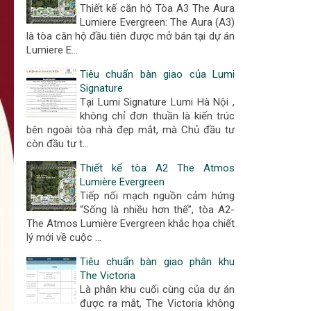
Thiết kế căn hộ Tòa A3 The Aura
Lumiere Evergreen: The Aura (A3)
là tòa căn hộ đầu tiên được mở bán tại dự án
Lumiere E…
Tiêu chuẩn bàn giao của Lumi
Signature
Tại Lumi Signature Lumi Hà Nội ,
không chỉ đơn thuần là kiến trúc
bên ngoài tòa nhà đẹp mắt, mà Chủ đầu tư
còn đầu tư t…
Thiết kế tòa A2 The Atmos
Lumière Evergreen
Tiếp nối mạch nguồn cảm hứng
“Sống là nhiều hơn thế”, tòa A2-
The Atmos Lumière Evergreen khắc họa chiết
lý mới về cuộc …
Tiêu chuẩn bàn giao phân khu
The Victoria
Là phân khu cuối cùng của dự án
được ra mắt, The Victoria không