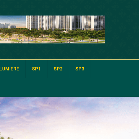
LUMIERE
SP1
SP2
SP3