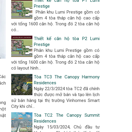
Thiết kế căn hộ tòa P1 Lumi
Prestige
Phân khu Lumi Prestige gồm có
gồm 4 tòa tháp căn hộ cao cấp
với tổng 1600 căn hộ. Trong đó 2 tòa căn hộ
có...
Thiết kế căn hộ tòa P2 Lumi
Prestige
Phân khu Lumi Prestige gồm có
gồm 4 tòa tháp căn hộ cao cấp
với tổng 1600 căn hộ. Trong đó 2 tòa căn hộ
có layout hình...
Các
Tòa TC3 The Canopy Harmony
Residences
ách
Ngày 22/3/2024 tòa TC2 đã chính
thức được mở bán và tạo lên lịch
sử bán hàng tại thị trường Vinhomes Smart
òng
City khi chỉ...
một
Tòa TC2 The Canopy Summit
mặt
Residences
Ngày 15/03/2024, Chủ đầu tư