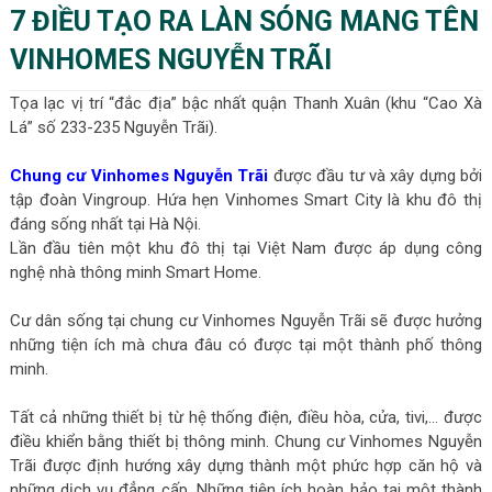
7 ĐIỀU TẠO RA LÀN SÓNG MANG TÊN
VINHOMES NGUYỄN TRÃI
Tọa lạc vị trí “đắc địa” bậc nhất quận Thanh Xuân (khu “Cao Xà
Lá” số 233-235 Nguyễn Trãi).
Chung cư Vinhomes Nguyễn Trãi
được đầu tư và xây dựng bởi
tập đoàn Vingroup. Hứa hẹn Vinhomes Smart City là khu đô thị
đáng sống nhất tại Hà Nội.
Lần đầu tiên một khu đô thị tại Việt Nam được áp dụng công
nghệ nhà thông minh Smart Home.
Cư dân sống tại chung cư Vinhomes Nguyễn Trãi sẽ được hưởng
những tiện ích mà chưa đâu có được tại một thành phố thông
minh.
Tất cả những thiết bị từ hệ thống điện, điều hòa, cửa, tivi,… được
điều khiển bằng thiết bị thông minh. Chung cư Vinhomes Nguyễn
Trãi được định hướng xây dựng thành một phức hợp căn hộ và
những dịch vụ đẳng cấp. Những tiện ích hoàn hảo tại một thành