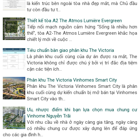
là kiến trúc bên ngoài tòa nhà đẹp mắt, mà Chủ đầu
tư còn đầu tư t…
Thiết kế tòa A2 The Atmos Lumière Evergreen
Tiếp nối mạch nguồn cảm hứng “Sống là nhiều hơn
thế”, tòa A2-The Atmos Lumière Evergreen khắc họa
chiết lý mới về cuộc …
Tiêu chuẩn bàn giao phân khu The Victoria
Là phân khu cuối cùng của dự án được ra mắt, The
Victoria không chỉ được chú ý bởi vị trí đắc địa tiệm
cận các tiện ích…
Phân khu The Victoria Vinhomes Smart City
Phân khu The Victoria Vinhomes Smart City là phân
khu cuối cùng dự kiến chuẩn bị mở bán tại Vinhomes
Smart City vào th…
Ưu, nhược điểm khi bạn lựa chọn mua chung cư
Vinhome Nguyễn Trãi
Với nhu cầu về nhà ở ngày càng gia tăng, ngày càng
có nhiều chung cư được xây dựng lên để đáp ứng
cho các gia đình h…