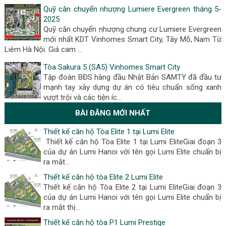
Quỹ căn chuyển nhượng Lumiere Evergreen tháng 5-
2025
Quỹ căn chuyển nhượng chung cư Lumiere Evergreen
mới nhất KDT Vinhomes Smart City, Tây Mỗ, Nam Từ
Liêm Hà Nội. Giá cam …
Tòa Sakura 5 (SA5) Vinhomes Smart City
Tập đoàn BĐS hàng đầu Nhật Bản SAMTY đã đầu tư
mạnh tay xây dựng dự án có tiêu chuẩn sống xanh
vượt trội và các tiện íc…
BÀI ĐĂNG MỚI NHẤT
Thiết kế căn hộ Tòa Elite 1 tại Lumi Elite
Thiết kế căn hộ Tòa Elite 1 tại Lumi EliteGiai đoạn 3
của dự án Lumi Hanoi với tên gọi Lumi Elite chuẩn bị
ra mắt...
Thiết kế căn hộ tòa Elite 2 Lumi Elite
Thiết kế căn hộ Tòa Elite 2 tại Lumi EliteGiai đoạn 3
của dự án Lumi Hanoi với tên gọi Lumi Elite chuẩn bị
ra mắt thị...
Thiết kế căn hộ tòa P1 Lumi Prestige