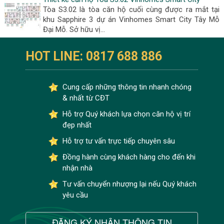
Tòa S3.02 là tòa căn hộ cuối cùng được ra mắt tại
khu Sapphire 3 dự án Vinhomes Smart City Tây Mỗ
Đại Mỗ. Sở hữu vị...
HOT LINE: 0817 688 886
Cung cấp những thông tin nhanh chóng
& nhất từ CĐT
Hỗ trợ Quý khách lựa chọn căn hộ vị trí
đẹp nhất
Hỗ trợ tư vấn trực tiếp chuyên sâu
Đồng hành cùng khách hàng cho đến khi
nhận nhà
Tư vấn chuyển nhượng lại nếu Quý khách
yêu cầu
ĐĂNG KÝ NHẬN THÔNG TIN