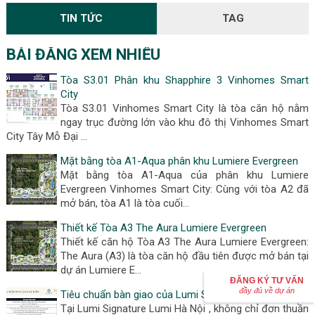
TIN TỨC
TAG
BÀI ĐĂNG XEM NHIỀU
Tòa S3.01 Phân khu Shapphire 3 Vinhomes Smart
City
Tòa S3.01 Vinhomes Smart City là tòa căn hộ nằm
ngay trục đường lớn vào khu đô thị Vinhomes Smart
City Tây Mỗ Đại …
Mặt bằng tòa A1-Aqua phân khu Lumiere Evergreen
Mặt bằng tòa A1-Aqua của phân khu Lumiere
Evergreen Vinhomes Smart City: Cùng với tòa A2 đã
mở bán, tòa A1 là tòa cuối…
Thiết kế Tòa A3 The Aura Lumiere Evergreen
Thiết kế căn hộ Tòa A3 The Aura Lumiere Evergreen:
The Aura (A3) là tòa căn hộ đầu tiên được mở bán tại
dự án Lumiere E…
ĐĂNG KÝ TƯ VẤN
đầy đủ về dự án
Tiêu chuẩn bàn giao của Lumi Signature
Tại Lumi Signature Lumi Hà Nội , không chỉ đơn thuần