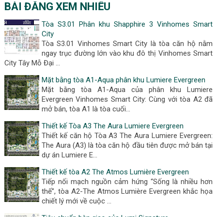
BÀI ĐĂNG XEM NHIỀU
Tòa S3.01 Phân khu Shapphire 3 Vinhomes Smart
City
Tòa S3.01 Vinhomes Smart City là tòa căn hộ nằm
ngay trục đường lớn vào khu đô thị Vinhomes Smart
City Tây Mỗ Đại …
Mặt bằng tòa A1-Aqua phân khu Lumiere Evergreen
Mặt bằng tòa A1-Aqua của phân khu Lumiere
Evergreen Vinhomes Smart City: Cùng với tòa A2 đã
mở bán, tòa A1 là tòa cuối…
Thiết kế Tòa A3 The Aura Lumiere Evergreen
Thiết kế căn hộ Tòa A3 The Aura Lumiere Evergreen:
The Aura (A3) là tòa căn hộ đầu tiên được mở bán tại
dự án Lumiere E…
Thiết kế tòa A2 The Atmos Lumière Evergreen
Tiếp nối mạch nguồn cảm hứng “Sống là nhiều hơn
thế”, tòa A2-The Atmos Lumière Evergreen khắc họa
chiết lý mới về cuộc …