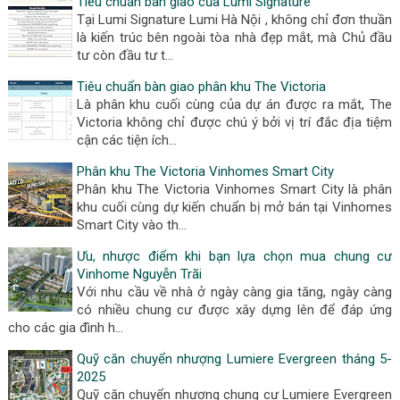
Tiêu chuẩn bàn giao của Lumi Signature
Tại Lumi Signature Lumi Hà Nội , không chỉ đơn thuần
là kiến trúc bên ngoài tòa nhà đẹp mắt, mà Chủ đầu
tư còn đầu tư t…
Tiêu chuẩn bàn giao phân khu The Victoria
Là phân khu cuối cùng của dự án được ra mắt, The
Victoria không chỉ được chú ý bởi vị trí đắc địa tiệm
cận các tiện ích…
Phân khu The Victoria Vinhomes Smart City
Phân khu The Victoria Vinhomes Smart City là phân
khu cuối cùng dự kiến chuẩn bị mở bán tại Vinhomes
Smart City vào th…
Ưu, nhược điểm khi bạn lựa chọn mua chung cư
Vinhome Nguyễn Trãi
Với nhu cầu về nhà ở ngày càng gia tăng, ngày càng
có nhiều chung cư được xây dựng lên để đáp ứng
cho các gia đình h…
Quỹ căn chuyển nhượng Lumiere Evergreen tháng 5-
2025
Quỹ căn chuyển nhượng chung cư Lumiere Evergreen