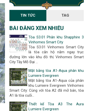
TIN TỨC
TAG
BÀI ĐĂNG XEM NHIỀU
Tòa S3.01 Phân khu Shapphire 3
Vinhomes Smart City
Tòa S3.01 Vinhomes Smart City
là tòa căn hộ nằm ngay trục
đường lớn vào khu đô thị Vinhomes Smart
City Tây Mỗ Đại …
Mặt bằng tòa A1-Aqua phân khu
Lumiere Evergreen
Mặt bằng tòa A1-Aqua của phân
khu Lumiere Evergreen Vinhomes
Smart City: Cùng với tòa A2 đã mở bán, tòa
A1 là tòa cuối…
Thiết kế Tòa A3 The Aura
Lumiere Evergreen