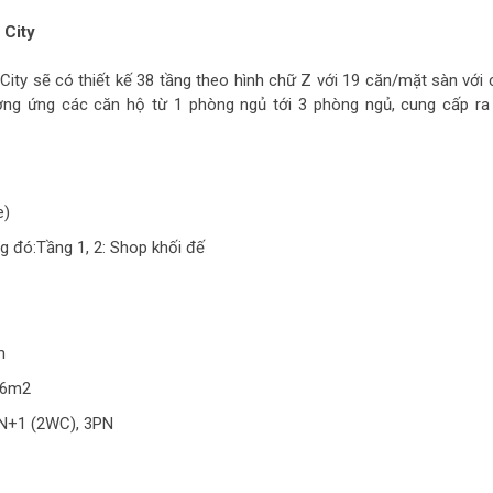
 City
ty sẽ có thiết kế 38 tầng theo hình chữ Z với 19 căn/mặt sàn với 
ơng ứng các căn hộ từ 1 phòng ngủ tới 3 phòng ngủ, cung cấp ra 
e)
g đó:Tầng 1, 2: Shop khối đế
m
,6m2
PN+1 (2WC), 3PN