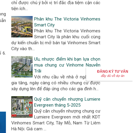
chỉ được chú ý bởi vị trí đắc địa tiệm cận các
tiện ích…
òng
Phân khu The Victoria Vinhomes
sẵn
Smart City
Phân khu The Victoria Vinhomes
Smart City là phân khu cuối cùng
dự kiến chuẩn bị mở bán tại Vinhomes Smart
City vào th…
 6.
Ưu, nhược điểm khi bạn lựa chọn
mua chung cư Vinhome Nguyễn
Trãi
ĐĂNG KÝ TƯ VẤN
đầy đủ về dự án
Với nhu cầu về nhà ở ngày càng
gia tăng, ngày càng có nhiều chung cư được
xây dựng lên để đáp ứng cho các gia đình h…
Quỹ căn chuyển nhượng Lumiere
Evergreen tháng 5-2025
Quỹ căn chuyển nhượng chung cư
Lumiere Evergreen mới nhất KDT
Vinhomes Smart City, Tây Mỗ, Nam Từ Liêm
Hà Nội. Giá cam …