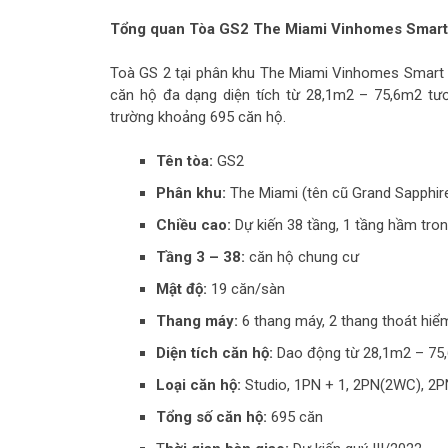
Tổng quan Tòa GS2 The Miami Vinhomes Smart
Toà GS 2 tại phân khu The Miami Vinhomes Smart Ci
căn hộ đa dạng diện tích từ 28,1m2 – 75,6m2 tư
trường khoảng 695 căn hộ.
Tên tòa:
GS2
Phân khu:
The Miami (tên cũ Grand Sapphir
Chiều cao:
Dự kiến 38 tầng, 1 tầng hầm tron
Tầng 3 – 38:
căn hộ chung cư
Mật độ:
19 căn/sàn
Thang máy:
6 thang máy, 2 thang thoát hiể
Diện tích căn hộ:
Dao động từ 28,1m2 – 75
Loại căn hộ:
Studio, 1PN + 1, 2PN(2WC), 2
Tổng số căn hộ:
695 căn