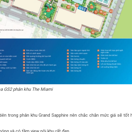
tòa GS2 phân khu The Miami
iên trong phân khu Grand Sapphire nên chắc chắn mức giá sẽ tốt 
óng và có tầm view nội khu rất đẹp