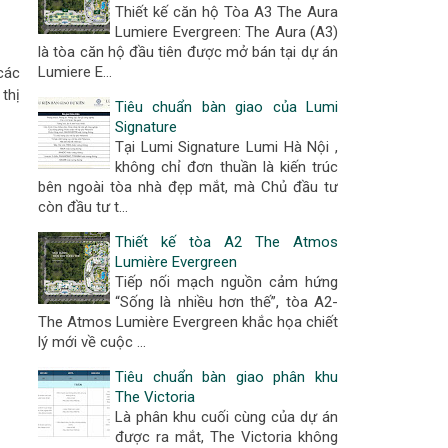
Thiết kế căn hộ Tòa A3 The Aura
Lumiere Evergreen: The Aura (A3)
là tòa căn hộ đầu tiên được mở bán tại dự án
Lumiere E…
các
thị
Tiêu chuẩn bàn giao của Lumi
Signature
Tại Lumi Signature Lumi Hà Nội ,
không chỉ đơn thuần là kiến trúc
bên ngoài tòa nhà đẹp mắt, mà Chủ đầu tư
còn đầu tư t…
Thiết kế tòa A2 The Atmos
Lumière Evergreen
Tiếp nối mạch nguồn cảm hứng
“Sống là nhiều hơn thế”, tòa A2-
The Atmos Lumière Evergreen khắc họa chiết
lý mới về cuộc …
Tiêu chuẩn bàn giao phân khu
The Victoria
Là phân khu cuối cùng của dự án
được ra mắt, The Victoria không