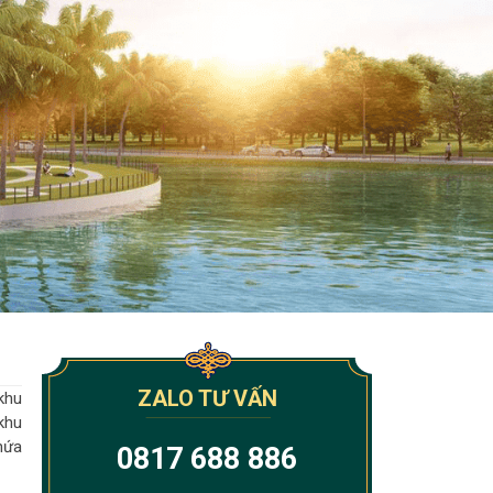
ZALO TƯ VẤN
khu
khu
hứa
0817 688 886