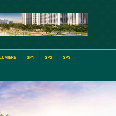
LUMIERE
SP1
SP2
SP3