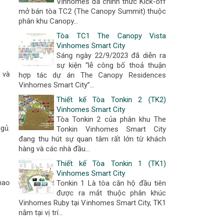
Vinhomes đã chính thức Kick-off
mở bán tòa TC2 (The Canopy Summit) thuộc
phân khu Canopy...
Tòa TC1 The Canopy Vista
Vinhomes Smart City
Sáng ngày 22/9/2023 đã diễn ra
sự kiện “lễ công bố thoả thuận
 và
hợp tác dự án The Canopy Residences
Vinhomes Smart City”...
Thiết kế Tòa Tonkin 2 (TK2)
Vinhomes Smart City
Tòa Tonkin 2 của phân khu The
gủ.
Tonkin Vinhomes Smart City
đang thu hút sự quan tâm rất lớn từ khách
hàng và các nhà đầu...
Thiết kế Tòa Tonkin 1 (TK1)
Vinhomes Smart City
hao
Tonkin 1 Là tòa căn hộ đầu tiên
được ra mắt thuộc phân khúc
Vinhomes Ruby tại Vinhomes Smart City, TK1
nằm tại vị trí...