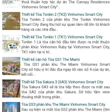
thoả thuận hợp tác dự án The Canopy Residences
Vinhomes Smart City”...
Thiết kế Tòa Tonkin 2 (TK2) Vinhomes Smart City
Tòa Tonkin 2 của phân khu The Tonkin Vinhomes
Smart City đang thu hút sự quan tâm rất lớn từ khách
hàng và các nhà đầu...
Thiết kế Tòa Tonkin 1 (TK1) Vinhomes Smart City
Tonkin 1 Là tòa căn hộ đầu tiên được ra mắt thuộc
phân khúc Vinhomes Ruby tại Vinhomes Smart City,
TK1 nằm tại vị trí...
Thiết kế căn hộ Tòa GS1 The Miami
Tòa GS1 phân khu The Miami Vinhomes Smart
City sở hữu vị trí đắc địa ngay lối vào số 4 của dự án,
kết nối...
Thiết kế Tòa Sakura 3 (SA3) Vinhomes Smart City
Tòa Sakura SA3 sẽ là tòa tiếp theo được ra mắt sau
tòa SA2 của phân khu Sakura. Sở hữu tầm view
thoáng nhất trong phân...
Tòa GS3 phân khu The Miami Vinhomes Smart City
Sau sự kiện ra mắt tòa GS2 phân khu The Miami (tên