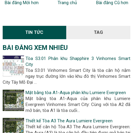
Bài đăng Mới hơn
Trang chủ
Bài đăng Cũ hơn
TIN TỨC
TAG
BÀI ĐĂNG XEM NHIỀU
Tòa S3.01 Phân khu Shapphire 3 Vinhomes Smart
City
Tòa S3.01 Vinhomes Smart City là tòa căn hộ nằm
ngay trục đường lớn vào khu đô thị Vinhomes Smart
City Tây Mỗ Đại …
Mặt bằng tòa A1-Aqua phân khu Lumiere Evergreen
Mặt bằng tòa A1-Aqua của phân khu Lumiere
Evergreen Vinhomes Smart City: Cùng với tòa A2 đã
mở bán, tòa A1 là tòa cuối…
Thiết kế Tòa A3 The Aura Lumiere Evergreen
Thiết kế căn hộ Tòa A3 The Aura Lumiere Evergreen:
The Aura (A3) là tòa căn hộ đầu tiên được mở bán tại