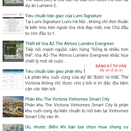
dự án Lumiere E…
Tiêu chuẩn bàn giao của Lumi Signature
Tại Lumi Signature Lumi Hà Nội , không chỉ đơn thuần
là kiến trúc bên ngoài tòa nhà đẹp mắt, mà Chủ đầu
tư còn đầu tư t…
Thiết kế tòa A2 The Atmos Lumière Evergreen
Tiếp nối mạch nguồn cảm hứng “Sống là nhiều hơn
thế”, tòa A2-The Atmos Lumière Evergreen khắc họa
chiết lý mới về cuộc …
ĐĂNG KÝ TƯ VẤN
đầy đủ về dự án
Tiêu chuẩn bàn giao phân khu The Victoria
Là phân khu cuối cùng của dự án được ra mắt, The
Victoria không chỉ được chú ý bởi vị trí đắc địa tiệm
cận các tiện ích…
Phân khu The Victoria Vinhomes Smart City
Phân khu The Victoria Vinhomes Smart City là phân
khu cuối cùng dự kiến chuẩn bị mở bán tại Vinhomes
Smart City vào th…
Ưu, nhược điểm khi bạn lựa chọn mua chung cư