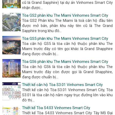
cũ là Grand Sapphire) tại dự án Vinhomes Smart City
nhận được...
Tòa GS2 phân khu The Miami Vinhomes Smart City
Tòa GS2 Phân khu The Miami là toà căn hộ đầu tiên
được mở bán, phân khu này tên cũ là The Grand
Sapphire trong khu đô...
Tòa GS5 phân khu The Miami Vinhomes Smart City
Tòa căn hộ GS5 là tòa căn hộ thuộc phân khu The
Miami trước đây có tên gọi khác là Grand Shapphire
đang được chuẩn bị...
Tòa GS6 phân khu The Miami Vinhomes Smart City
Tòa căn hộ GS6 là tòa căn hộ thuộc phân khu The
Miami trước đây còn được gọi là Grand Shapphire,
đang được chuẩn bị...
Thiết kế căn hộ Tòa S3.01 Vinhomes Smart City
Thiết kế căn hộ Tòa S3.01 Vinhomes Smart City, Tòa
S3.01 là tòa căn hộ nằm ngay trục đường lớn vào khu
đô thị...
Thiết kế Tòa S4.03 Vinhomes Smart City
Thiết kế Tòa S4.03 Vinhomes Smart City Tây Mỗ Đại