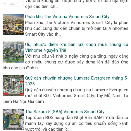
Victoria không chỉ được chú ý bởi vị trí đắc địa tiệm
cận các tiện ích…
Phân khu The Victoria Vinhomes Smart City
Phân khu The Victoria Vinhomes Smart City là phân
khu cuối cùng dự kiến chuẩn bị mở bán tại Vinhomes
Smart City vào th…
Ưu, nhược điểm khi bạn lựa chọn mua chung cư
Vinhome Nguyễn Trãi
Với nhu cầu về nhà ở ngày càng gia tăng, ngày càng
có nhiều chung cư được xây dựng lên để đáp ứng
cho các gia đình h…
Quỹ căn chuyển nhượng Lumiere Evergreen tháng 5-
2025
Quỹ căn chuyển nhượng chung cư Lumiere Evergreen
mới nhất KDT Vinhomes Smart City, Tây Mỗ, Nam Từ
Liêm Hà Nội. Giá cam …
Tòa Sakura 5 (SA5) Vinhomes Smart City
Tập đoàn BĐS hàng đầu Nhật Bản SAMTY đã đầu tư
mạnh tay xây dựng dự án có tiêu chuẩn sống xanh
vượt trội và các tiện íc…