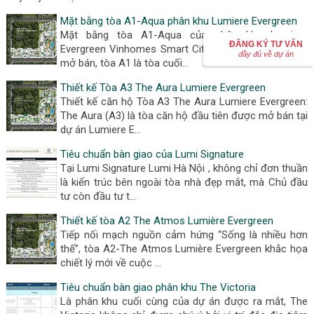
Mặt bằng tòa A1-Aqua phân khu Lumiere Evergreen
Mặt bằng tòa A1-Aqua của phân khu Lumiere
ĐĂNG KÝ TƯ VẤN
Evergreen Vinhomes Smart City: Cùng với tòa A2 đã
đầy đủ về dự án
mở bán, tòa A1 là tòa cuối…
Thiết kế Tòa A3 The Aura Lumiere Evergreen
Thiết kế căn hộ Tòa A3 The Aura Lumiere Evergreen:
The Aura (A3) là tòa căn hộ đầu tiên được mở bán tại
dự án Lumiere E…
Tiêu chuẩn bàn giao của Lumi Signature
Tại Lumi Signature Lumi Hà Nội , không chỉ đơn thuần
là kiến trúc bên ngoài tòa nhà đẹp mắt, mà Chủ đầu
tư còn đầu tư t…
Thiết kế tòa A2 The Atmos Lumière Evergreen
Tiếp nối mạch nguồn cảm hứng “Sống là nhiều hơn
thế”, tòa A2-The Atmos Lumière Evergreen khắc họa
chiết lý mới về cuộc …
Tiêu chuẩn bàn giao phân khu The Victoria
Là phân khu cuối cùng của dự án được ra mắt, The