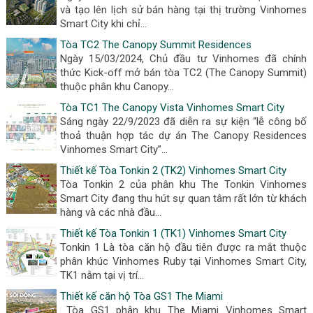
và tạo lên lịch sử bán hàng tại thị trường Vinhomes
Smart City khi chỉ...
Tòa TC2 The Canopy Summit Residences
Ngày 15/03/2024, Chủ đầu tư Vinhomes đã chính
thức Kick-off mở bán tòa TC2 (The Canopy Summit)
thuộc phân khu Canopy...
Tòa TC1 The Canopy Vista Vinhomes Smart City
Sáng ngày 22/9/2023 đã diễn ra sự kiện “lễ công bố
thoả thuận hợp tác dự án The Canopy Residences
Vinhomes Smart City”...
Thiết kế Tòa Tonkin 2 (TK2) Vinhomes Smart City
Tòa Tonkin 2 của phân khu The Tonkin Vinhomes
Smart City đang thu hút sự quan tâm rất lớn từ khách
hàng và các nhà đầu...
Thiết kế Tòa Tonkin 1 (TK1) Vinhomes Smart City
Tonkin 1 Là tòa căn hộ đầu tiên được ra mắt thuộc
phân khúc Vinhomes Ruby tại Vinhomes Smart City,
TK1 nằm tại vị trí...
Thiết kế căn hộ Tòa GS1 The Miami
Tòa GS1 phân khu The Miami Vinhomes Smart