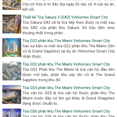
City sở hữu vị trí đắc địa ngay lối vào số 4 của dự án,
kết nối...
Thiết kế Tòa Sakura 3 (SA3) Vinhomes Smart City
Tòa Sakura SA3 sẽ là tòa tiếp theo được ra mắt sau
tòa SA2 của phân khu Sakura. Sở hữu tầm view
thoáng nhất trong phân...
Tòa GS3 phân khu The Miami Vinhomes Smart City
Sau sự kiện ra mắt tòa GS2 phân khu The Miami (tên
cũ là Grand Sapphire) tại dự án Vinhomes Smart City
nhận được...
Tòa GS2 phân khu The Miami Vinhomes Smart City
Tòa GS2 Phân khu The Miami là toà căn hộ đầu tiên
được mở bán, phân khu này tên cũ là The Grand
Sapphire trong khu đô...
Tòa GS5 phân khu The Miami Vinhomes Smart City
Tòa căn hộ GS5 là tòa căn hộ thuộc phân khu The
Miami trước đây có tên gọi khác là Grand Shapphire
đang được chuẩn bị...
Tòa GS6 phân khu The Miami Vinhomes Smart City
Tòa căn hộ GS6 là tòa căn hộ thuộc phân khu The